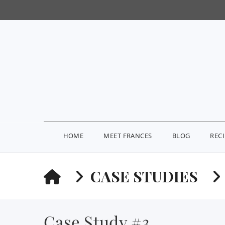
HOME
MEET FRANCES
BLOG
REC
HOME
CASE STUDIES
Case Study #3