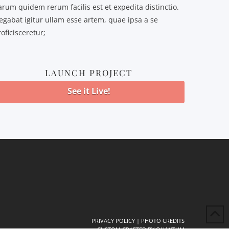
arum quidem rerum facilis est et expedita distinctio.
egabat igitur ullam esse artem, quae ipsa a se
oficisceretur;
LAUNCH PROJECT
See it Live!
PRIVACY POLICY
|
PHOTO CREDITS