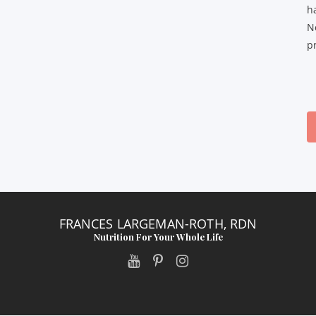
h
N
pr
FRANCES LARGEMAN-ROTH, RDN
Nutrition For Your Whole Life