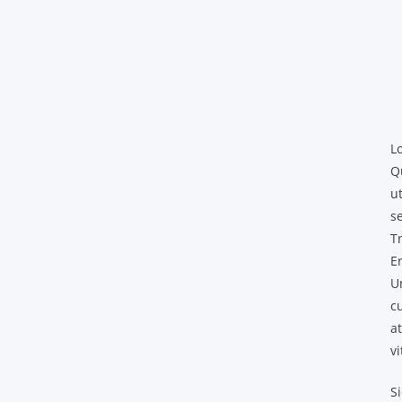
Lo
Q
u
s
Tr
E
Un
cu
a
v
Si