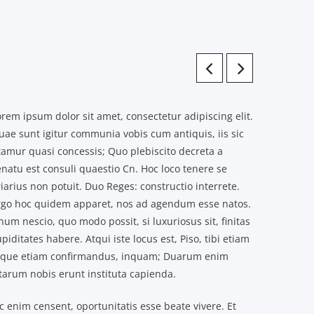
rem ipsum dolor sit amet, consectetur adipiscing elit.
uae sunt igitur communia vobis cum antiquis, iis sic
tamur quasi concessis; Quo plebiscito decreta a
enatu est consuli quaestio Cn. Hoc loco tenere se
iarius non potuit. Duo Reges: constructio interrete.
rgo hoc quidem apparet, nos ad agendum esse natos.
um nescio, quo modo possit, si luxuriosus sit, finitas
piditates habere. Atqui iste locus est, Piso, tibi etiam
tque etiam confirmandus, inquam; Duarum enim
itarum nobis erunt instituta capienda.
c enim censent, oportunitatis esse beate vivere. Et