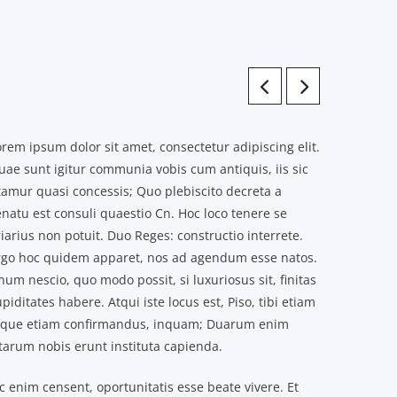
rem ipsum dolor sit amet, consectetur adipiscing elit.
uae sunt igitur communia vobis cum antiquis, iis sic
tamur quasi concessis; Quo plebiscito decreta a
enatu est consuli quaestio Cn. Hoc loco tenere se
iarius non potuit. Duo Reges: constructio interrete.
rgo hoc quidem apparet, nos ad agendum esse natos.
um nescio, quo modo possit, si luxuriosus sit, finitas
piditates habere. Atqui iste locus est, Piso, tibi etiam
tque etiam confirmandus, inquam; Duarum enim
itarum nobis erunt instituta capienda.
c enim censent, oportunitatis esse beate vivere. Et