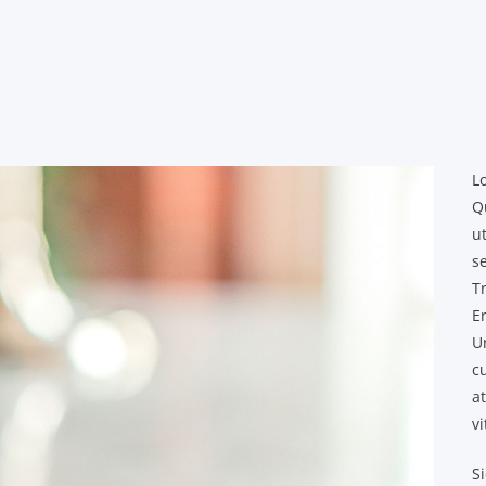
Lo
Q
u
s
Tr
E
Un
cu
a
v
Si