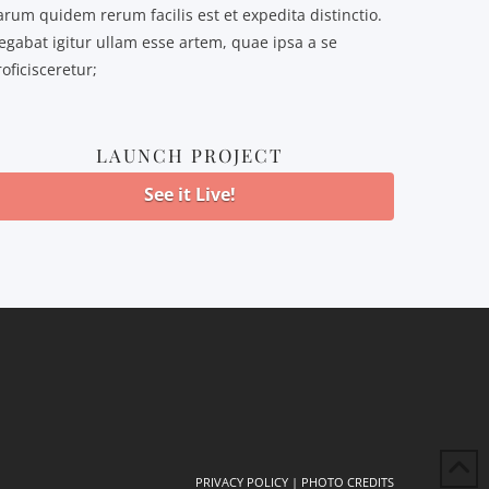
arum quidem rerum facilis est et expedita distinctio.
egabat igitur ullam esse artem, quae ipsa a se
oficisceretur;
LAUNCH PROJECT
See it Live!
PRIVACY POLICY
|
PHOTO CREDITS