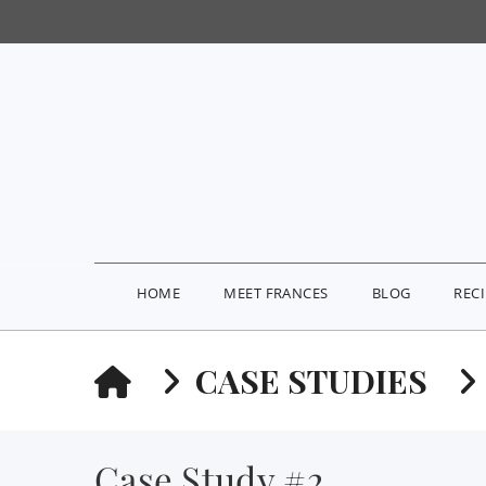
HOME
MEET FRANCES
BLOG
REC
HOME
CASE STUDIES
Case Study #2